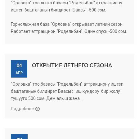
"Орловка" тоо лыжа базасы "Родельбан" аттракциону
иштеп баштаганын билдирет. Баасы -500 сом.
Горнолыжная база "Орловка" открывает летний сезон.
Работает аттракцион "Родельбан". Один спуск -500 сом.
ОТКРЫТИЕ ЛЕТНЕГО СЕЗОНА.
04
АПР
"Орловка" тоо базасы "Родельбан" аттракциону иштеп
баштаганын билдирет Баасы : иш кундору бир жолу
тушууго 500 сом. Дем алыш жана...
Подробнее